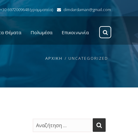
+30 6972009648 (γραμματεία)
dimdardaman@gmail.com
τα Θέματα
Πολυμέσα
Επικοινωνία
ΑΡΧΙΚΉ
UNCATEGORIZED