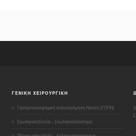
ΓΕΝΙΚΗ ΧΕΙΡΟΥΡΓΙΚΗ
Γαστροοισοφαγική παλινδρόμηση Νόσος (ΓΟΠΝ)
Δ
Σ
Σκωληκοειδίτιδα – Σκωληκοειδεκτομή
Πέτρες στην Χολή – Χολοκυστεκτεκτομή