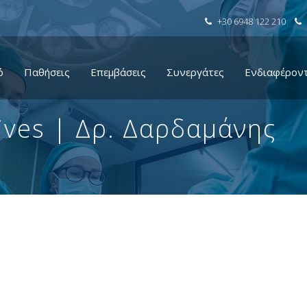
+30 6948 122 210
ό
Παθήσεις
Επεμβάσεις
Συνεργάτες
Ενδιαφέρον
ives | Δρ. Δαρδαμάνης