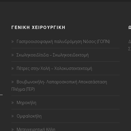
ΓΕΝΙΚΗ ΧΕΙΡΟΥΡΓΙΚΗ
Γαστροοισοφαγική παλινδρόμηση Νόσος (ΓΟΠΝ)
Δ
Σ
Σκωληκοειδίτιδα – Σκωληκοειδεκτομή
Πέτρες στην Χολή – Χολοκυστεκτεκτομή
Βουβωνοκήλη- Λαπαροσκοπική Αποκατάσταση
Πλέγμα (TEP)
Μηροκήλη
Ομφαλοκήλη
Μετεγχειρητική Κήλη